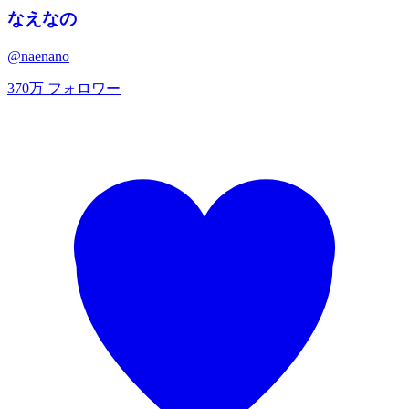
なえなの
@naenano
370万
フォロワー