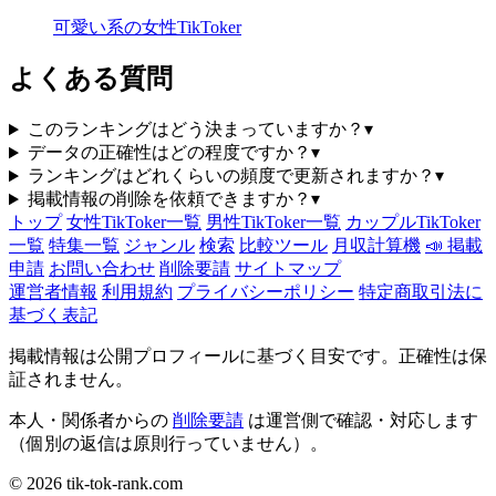
可愛い系の女性TikToker
よくある質問
このランキングはどう決まっていますか？
▾
データの正確性はどの程度ですか？
▾
ランキングはどれくらいの頻度で更新されますか？
▾
掲載情報の削除を依頼できますか？
▾
トップ
女性TikToker一覧
男性TikToker一覧
カップルTikToker
一覧
特集一覧
ジャンル
検索
比較ツール
月収計算機
📣 掲載
申請
お問い合わせ
削除要請
サイトマップ
運営者情報
利用規約
プライバシーポリシー
特定商取引法に
基づく表記
掲載情報は公開プロフィールに基づく目安です。正確性は保
証されません。
本人・関係者からの
削除要請
は運営側で確認・対応します
（個別の返信は原則行っていません）。
© 2026 tik-tok-rank.com