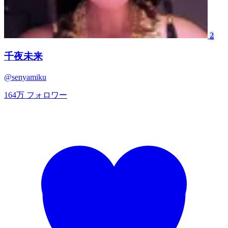
2
千夜未来
@senyamiku
164万
フォロワー