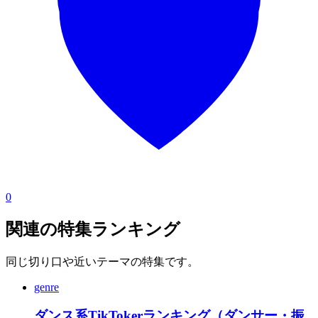
0
関連の特集ランキング
同じ切り口や近いテーマの特集です。
genre
ダンス系TikTokerランキング（ダンサー・振