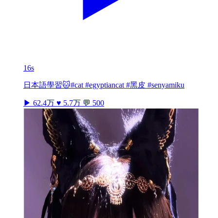
16s
日本語學習🐱#cat #egyptiancat #黑皮 #senyamiku
▶ 62.4万
♥ 5.7万
💬 500