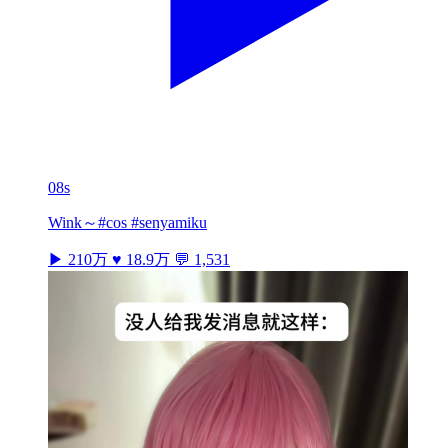
08s
Wink～#cos #senyamiku
▶ 210万
♥ 18.9万
💬 1,531