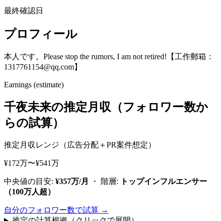
最終確認日
プロフィール
本人です。Please stop the rumors, I am not retired!【工作郵箱：
1317761154@qq.com】
Earnings (estimate)
千夜未来の推定月収（フォロワー数か
らの試算）
推定月収レンジ（広告分配＋PR案件想定）
¥172万〜¥541万
中央値の目安:
¥357万/月
・ 階層:
トップインフルエンサー
（100万人超）
自分のフォロワー数で試算 →
推定の計算根拠（クリックで展開）