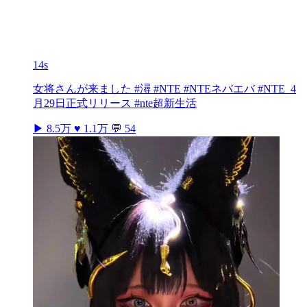
14s
女将さんが来ました #潯 #NTE #NTEネバエバ #NTE_4
月29日正式リリース #nte超新生活
▶ 8.5万
♥ 1.1万
💬 54