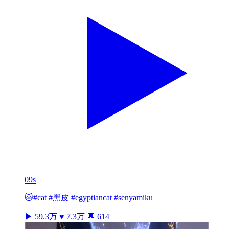
09s
🐱#cat #黑皮 #egyptiancat #senyamiku
▶ 59.3万
♥ 7.3万
💬 614