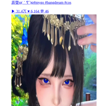
原聲ψ(｀∇´)ψ#mygo #bangdream #cos
▶ 31.4万
♥ 6,164
💬 46