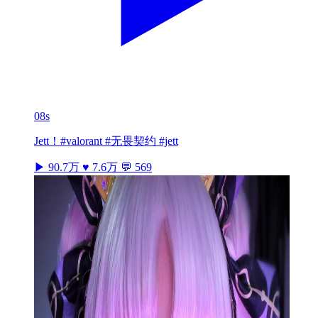
08s
Jett！#valorant #无畏契约 #jett
▶ 90.7万
♥ 7.6万
💬 569