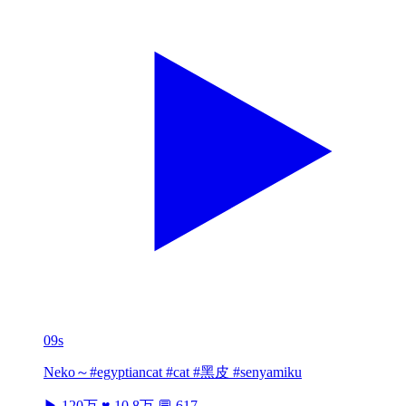
09s
Neko～#egyptiancat #cat #黑皮 #senyamiku
▶ 120万
♥ 10.8万
💬 617