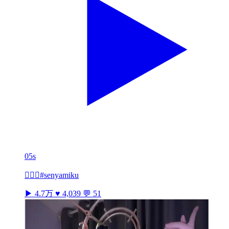
05s
👩🏻‍✈️#senyamiku
▶ 4.7万
♥ 4,039
💬 51