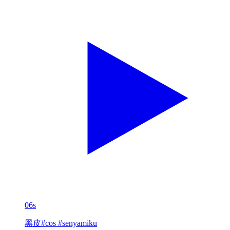
06s
黑皮#cos #senyamiku