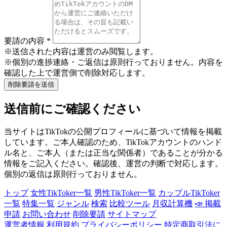
要請の内容
*
※送信された内容は運営のみ閲覧します。
※個別の進捗連絡・ご返信は原則行っておりません。内容を
確認した上で運営側で削除対応します。
削除要請を送信
送信前にご確認ください
当サイトはTikTokの公開プロフィールに基づいて情報を掲載
しています。ご本人確認のため、TikTokアカウントのハンド
ル名と、ご本人（または正当な関係者）であることが分かる
情報をご記入ください。確認後、運営の判断で対応します。
個別の返信は原則行っておりません。
トップ
女性TikToker一覧
男性TikToker一覧
カップルTikToker
一覧
特集一覧
ジャンル
検索
比較ツール
月収計算機
📣 掲載
申請
お問い合わせ
削除要請
サイトマップ
運営者情報
利用規約
プライバシーポリシー
特定商取引法に