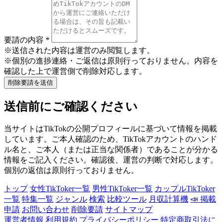
要請の内容
*
※送信された内容は運営のみ閲覧します。
※個別の進捗連絡・ご返信は原則行っておりません。内容を
確認した上で運営側で削除対応します。
削除要請を送信
送信前にご確認ください
当サイトはTikTokの公開プロフィールに基づいて情報を掲載
しています。ご本人確認のため、TikTokアカウントのハンド
ル名と、ご本人（または正当な関係者）であることが分かる
情報をご記入ください。確認後、運営の判断で対応します。
個別の返信は原則行っておりません。
トップ
女性TikToker一覧
男性TikToker一覧
カップルTikToker
一覧
特集一覧
ジャンル
検索
比較ツール
月収計算機
📣 掲載
申請
お問い合わせ
削除要請
サイトマップ
運営者情報
利用規約
プライバシーポリシー
特定商取引法に