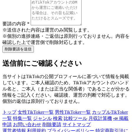
要請の内容
*
※送信された内容は運営のみ閲覧します。
※個別の進捗連絡・ご返信は原則行っておりません。内容を
確認した上で運営側で削除対応します。
削除要請を送信
送信前にご確認ください
当サイトはTikTokの公開プロフィールに基づいて情報を掲載
しています。ご本人確認のため、TikTokアカウントのハンド
ル名と、ご本人（または正当な関係者）であることが分かる
情報をご記入ください。確認後、運営の判断で対応します。
個別の返信は原則行っておりません。
トップ
女性TikToker一覧
男性TikToker一覧
カップルTikToker
一覧
特集一覧
ジャンル
検索
比較ツール
月収計算機
📣 掲載
申請
お問い合わせ
削除要請
サイトマップ
運営者情報
利用規約
プライバシーポリシー
特定商取引法に