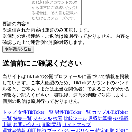
要請の内容
*
※送信された内容は運営のみ閲覧します。
※個別の進捗連絡・ご返信は原則行っておりません。内容を
確認した上で運営側で削除対応します。
削除要請を送信
送信前にご確認ください
当サイトはTikTokの公開プロフィールに基づいて情報を掲載
しています。ご本人確認のため、TikTokアカウントのハンド
ル名と、ご本人（または正当な関係者）であることが分かる
情報をご記入ください。確認後、運営の判断で対応します。
個別の返信は原則行っておりません。
トップ
女性TikToker一覧
男性TikToker一覧
カップルTikToker
一覧
特集一覧
ジャンル
検索
比較ツール
月収計算機
📣 掲載
申請
お問い合わせ
削除要請
サイトマップ
運営者情報
利用規約
プライバシーポリシー
特定商取引法に