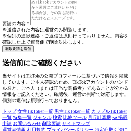
要請の内容
*
※送信された内容は運営のみ閲覧します。
※個別の進捗連絡・ご返信は原則行っておりません。内容を
確認した上で運営側で削除対応します。
削除要請を送信
送信前にご確認ください
当サイトはTikTokの公開プロフィールに基づいて情報を掲載
しています。ご本人確認のため、TikTokアカウントのハンド
ル名と、ご本人（または正当な関係者）であることが分かる
情報をご記入ください。確認後、運営の判断で対応します。
個別の返信は原則行っておりません。
トップ
女性TikToker一覧
男性TikToker一覧
カップルTikToker
一覧
特集一覧
ジャンル
検索
比較ツール
月収計算機
📣 掲載
申請
お問い合わせ
削除要請
サイトマップ
運営者情報
利用規約
プライバシーポリシー
特定商取引法に