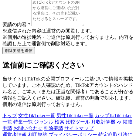
要請の内容
*
※送信された内容は運営のみ閲覧します。
※個別の進捗連絡・ご返信は原則行っておりません。内容を
確認した上で運営側で削除対応します。
削除要請を送信
送信前にご確認ください
当サイトはTikTokの公開プロフィールに基づいて情報を掲載
しています。ご本人確認のため、TikTokアカウントのハンド
ル名と、ご本人（または正当な関係者）であることが分かる
情報をご記入ください。確認後、運営の判断で対応します。
個別の返信は原則行っておりません。
トップ
女性TikToker一覧
男性TikToker一覧
カップルTikToker
一覧
特集一覧
ジャンル
検索
比較ツール
月収計算機
📣 掲載
申請
お問い合わせ
削除要請
サイトマップ
運営者情報
利用規約
プライバシーポリシー
特定商取引法に