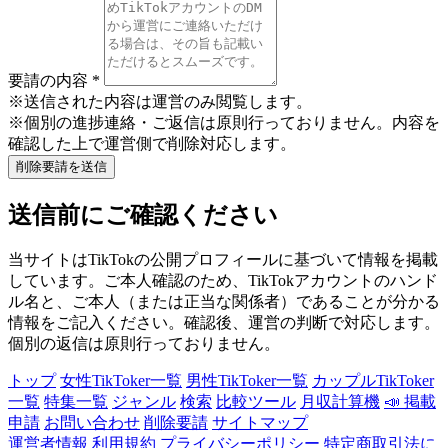
要請の内容
*
※送信された内容は運営のみ閲覧します。
※個別の進捗連絡・ご返信は原則行っておりません。内容を
確認した上で運営側で削除対応します。
削除要請を送信
送信前にご確認ください
当サイトはTikTokの公開プロフィールに基づいて情報を掲載
しています。ご本人確認のため、TikTokアカウントのハンド
ル名と、ご本人（または正当な関係者）であることが分かる
情報をご記入ください。確認後、運営の判断で対応します。
個別の返信は原則行っておりません。
トップ
女性TikToker一覧
男性TikToker一覧
カップルTikToker
一覧
特集一覧
ジャンル
検索
比較ツール
月収計算機
📣 掲載
申請
お問い合わせ
削除要請
サイトマップ
運営者情報
利用規約
プライバシーポリシー
特定商取引法に