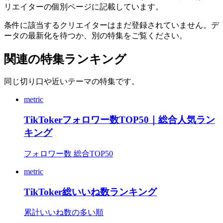
リエイターの個別ページに記載しています。
条件に該当するクリエイターはまだ登録されていません。デ
ータの最新化を待つか、別の特集をご覧ください。
関連の特集ランキング
同じ切り口や近いテーマの特集です。
metric
TikTokerフォロワー数TOP50｜総合人気ラン
キング
フォロワー数 総合TOP50
metric
TikToker総いいね数ランキング
累計いいね数の多い順