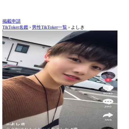
掲載申請
TikToker名鑑
›
男性TikToker一覧
›
よしき